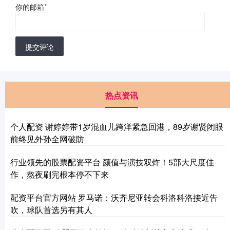
你的邮箱
*
提交评论
热点资讯
个人配资 谢婷婷带1岁混血儿跨洋紧急回港，89岁谢贤闭眼
前终见外孙全网破防
行业领先的股票配资平台 颜值与演技双炸！5部大尺度佳
作，熬夜刷完根本停不下来
配资平台官方网站 罗马诺：沃齐尼亚转会科洛科洛接近告
吹，球队首选另有其人