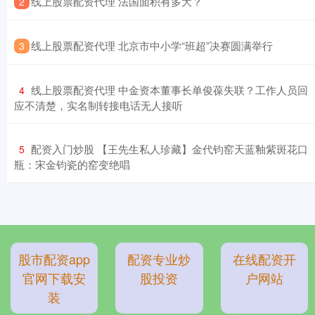
​线上股票配资代理 法国面积有多大？
2
​线上股票配资代理 北京市中小学“班超”决赛圆满举行
3
​线上股票配资代理 中金资本董事长单俊葆失联？工作人员回
4
应不清楚，实名制转接电话无人接听
​配资入门炒股 【王先生私人珍藏】金代钧窑天蓝釉紫斑花口
5
瓶：宋金钧瓷的窑变绝唱
股市配资app
配资专业炒
在线配资开
官网下载安
股投资
户网站
装