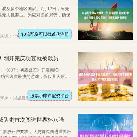
波及多个地区国家。7月12日，阿曼
遇无人机袭击。为应对当前局势，确保
10倍配资可以找谁代注册
来源：全电配资
股票小账户配资平台 太残忍了！刚开完庆功宴就被裁员 007开发者自曝经历
平台，《007：初露锋芒》开发商IO
史上销售速度最快的游戏，仅仅几天后....
股票小账户配资平台
来源：贝思盈配资
威队史首次闯进世界杯八强
汰巴西炒股开户要求，队史首次闯进世界杯