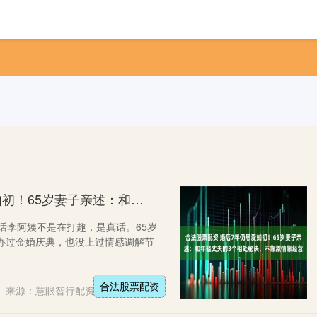
首页
股市配资app官网下载安装
配资
合法股票配资 婚后7年仍恩爱如初！65岁妻子亲述：和年轻丈夫的3个相处秘诀，不靠激情靠经营
—这话李阿姨不是在打趣，是真话。65岁
办过金婚庆典，也没上过情感调解节
合法股票配资
来源：慧眼智行配资