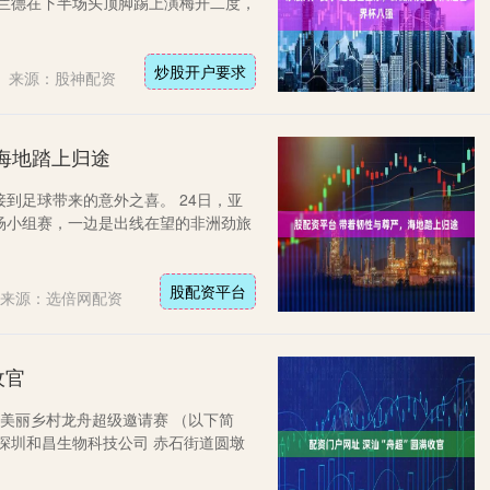
哈兰德在下半场头顶脚踢上演梅开二度，
炒股开户要求
来源：股神配资
海地踏上归途
到足球带来的意外之喜。 24日，亚
场小组赛，一边是出线在望的非洲劲旅
股配资平台
来源：选倍网配资
收官
区 美丽乡村龙舟超级邀请赛 （以下简
 深圳和昌生物科技公司 赤石街道圆墩