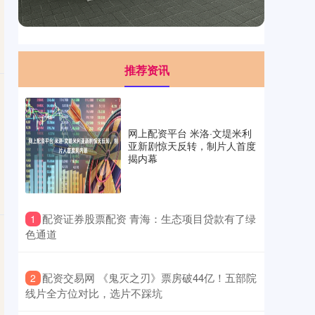
推荐资讯
网上配资平台 米洛·文堤米利
亚新剧惊天反转，制片人首度
揭内幕
​配资证券股票配资 青海：生态项目贷款有了绿
1
色通道
​配资交易网 《鬼灭之刃》票房破44亿！五部院
2
线片全方位对比，选片不踩坑