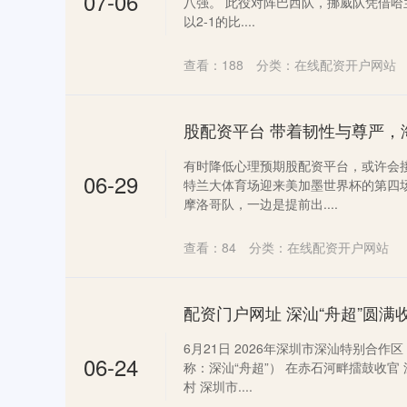
07-06
八强。 此役对阵巴西队，挪威队凭借
以2-1的比....
查看：
188
分类：
在线配资开户网站
股配资平台 带着韧性与尊严，
有时降低心理预期股配资平台，或许会接
06-29
特兰大体育场迎来美加墨世界杯的第四
摩洛哥队，一边是提前出....
查看：
84
分类：
在线配资开户网站
配资门户网址 深汕“舟超”圆满
6月21日 2026年深圳市深汕特别合作
06-24
称：深汕“舟超”） 在赤石河畔擂鼓收官
村 深圳市....