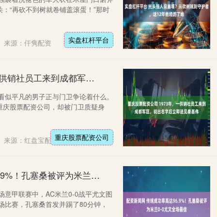
：“再砍不到树就卷铺盖滚蛋！”那时
实盘杠杆平台
来源：仟隽配资
重庆股票配资公司 1973年，一供销社员工来到成都军区，说出名字后立即送见秦基伟
位看似平凡的男子正与门卫争论着什么。
重庆股票配资公司，却被门卫质疑身
重庆股票配资公司
来源：红盘宝配资
配资新闻网 传球成功率高达96.9%！孔塞桑被评为米兰0-0尤文全场最佳
场意甲联赛中，AC米兰0-0战平尤文图
场比赛，孔塞桑首发并踢了80分钟，