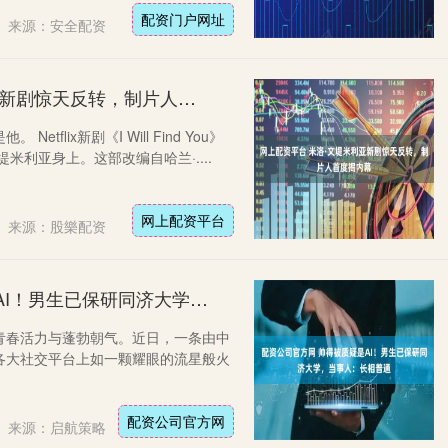
配资门户网址
来源：安全配资
网上配资平台 米洛·文堤米利亚新剧惊天反转，制片人首度揭内幕
flix新剧《I Will Find You》
米利亚身上。这部改编自哈兰·....
网上配资平台
来源：股樂配资
配资公司官方网 帅得被质疑是AI！男生已保研同济大学，当事人：长相普通
青春活力与蓬勃朝气。近日，一条由中
各大社交平台上如一颗耀眼的流星般火
配资公司官方网
来源：启航策略