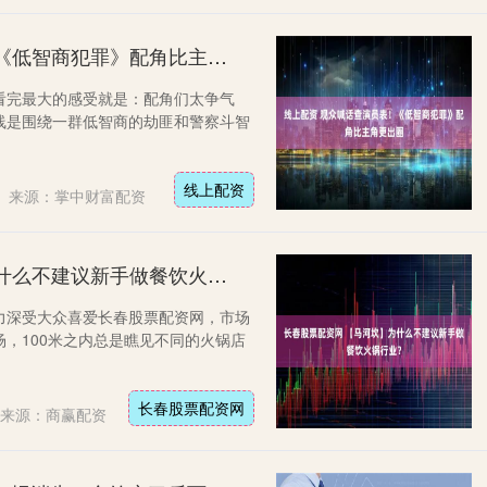
线上配资 观众喊话查演员表！《低智商犯罪》配角比主角更出圈
》，看完最大的感受就是：配角们太争气
线是围绕一群低智商的劫匪和警察斗智
线上配资
来源：掌中财富配资
长春股票配资网 【马河坎】为什么不建议新手做餐饮火锅行业？
力深受大众喜爱长春股票配资网，市场
，100米之内总是瞧见不同的火锅店
长春股票配资网
来源：商赢配资