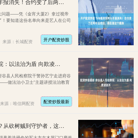
开户配资炒股 TVB视帝突然从年报消失！合约变了后两年没戏拍，现在靠这个翻身
大问题——凭《金宵大厦2》拿过视帝
了！要知道这份名单向来是艺人在公司
开户配资炒股
来源：长城配资
配资炒股最新 府谷县人民检察院：以法治为盾 向欺凌说不
府谷县人民检察院干警孙艺宁走进府谷
——做法治小卫士”主题讲授法治教育
配资炒股最新
来源：唯信网配资
实盘杠杆平台 光头强人设崩塌？从砍树贼到守护者，这12年他经历了啥
，光头强裹着洗褪色的军大衣在木屋门口磨斧