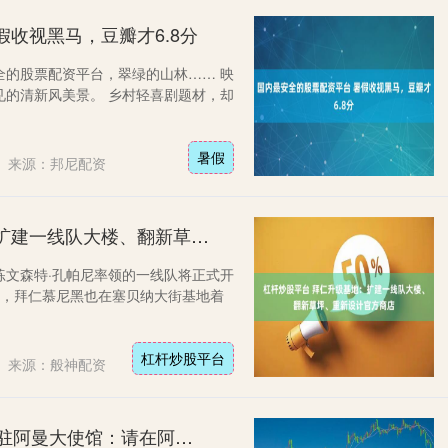
假收视黑马，豆瓣才6.8分
全的股票配资平台，翠绿的山林…… 映
见的清新风美景。 乡村轻喜剧题材，却
暑假
来源：邦尼配资
杠杆炒股平台 拜仁升级基地：扩建一线队大楼、翻新草坪、重新设计官方商店
教练文森特·孔帕尼率领的一线队将正式开
起，拜仁慕尼黑也在塞贝纳大街基地着
杠杆炒股平台
来源：般神配资
10倍配资可以找谁代注册 中国驻阿曼大使馆：请在阿曼中国公民务必提高风险防范意识