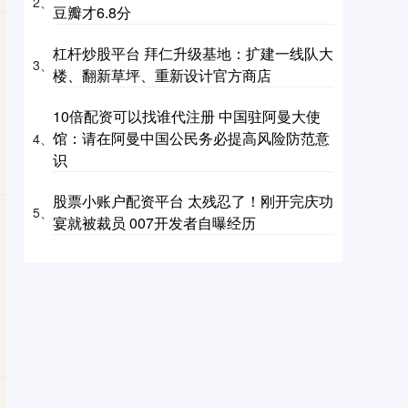
2、
豆瓣才6.8分
杠杆炒股平台 拜仁升级基地：扩建一线队大
3、
楼、翻新草坪、重新设计官方商店
10倍配资可以找谁代注册 中国驻阿曼大使
馆：请在阿曼中国公民务必提高风险防范意
4、
识
股票小账户配资平台 太残忍了！刚开完庆功
5、
宴就被裁员 007开发者自曝经历